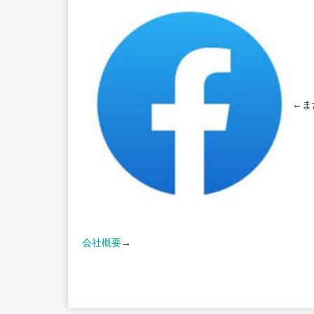
←ま
会社概要
→