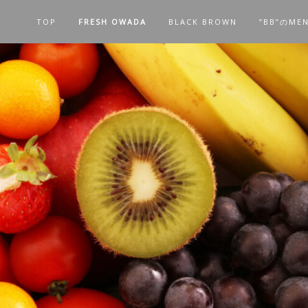
TOP
FRESH OWADA
BLACK BROWN
”BB”のME