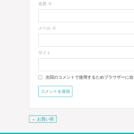
名前
※
メール
※
サイト
次回のコメントで使用するためブラウザーに自
投
← お買い得
稿
ナ