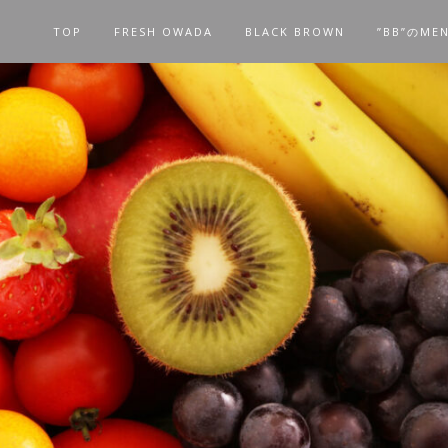
TOP
FRESH OWADA
BLACK BROWN
”BB”のME