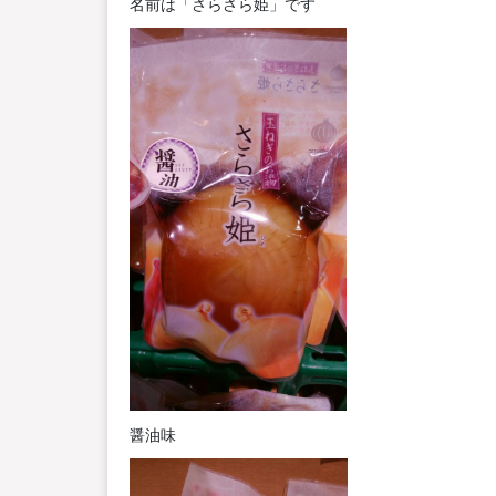
名前は「さらさら姫」です
醤油味