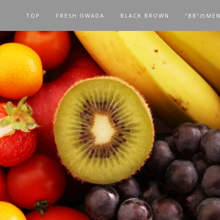
TOP
FRESH OWADA
BLACK BROWN
”BB”のME